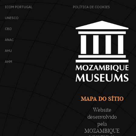
ICOM PORTUGAL
POLÍTICA DE COOKIES
UNESCO
CBD
ANAC
AHU
AHM
MAPA DO SÍTIO
Website
desenvolvido
pela
MOZAMBIQUE